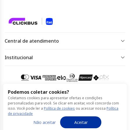
Central de atendimento
De segunda a sexta das 07 às 22h.
Sábado, domingo e feriado das 09h às 18h.
Institucional
Dúvidas frequentes
Acessar
atendimento
Regulamento de ofertas
Política de Privacidade
Podemos coletar cookies?
Coletamos cookies para apresentar ofertas e condições
Política de Cookies
Compra 100% segura
personalizadas para você. Se clicar em aceitar, você concorda com
isso. Você pode ler a
Política de cookies
ou acessar nossa
Política
Termos de Uso
de privacidade
© Itaú feito por ClickBus 2026
Não aceitar
Aceitar
Política de Privacidade
Política de Cookies
Termos de Uso