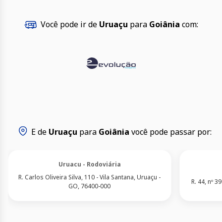
Você pode ir de
Uruaçu
para
Goiânia
com:
E de
Uruaçu
para
Goiânia
você pode passar por:
Uruacu - Rodoviária
R. Carlos Oliveira Silva, 110 - Vila Santana, Uruaçu -
R. 44, nº 3
GO, 76400-000