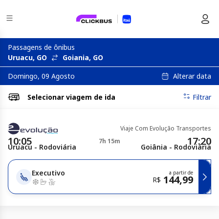
Passagens de ônibus
Uruacu, GO
Goiania, GO
Alterar data
Domingo, 09 Agosto
Selecionar
viagem de ida
Filtrar
Viaje Com Evolução Transportes
10:05
17:20
7h 15m
Uruacu - Rodoviária
Goiânia - Rodoviária
Executivo
a partir de
144,99
R$