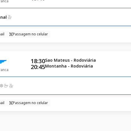
ranca
nal
ail
Passagem no celular
18:30
Sao Mateus - Rodoviária
20:45
Montanha - Rodoviária
ranca
ail
Passagem no celular