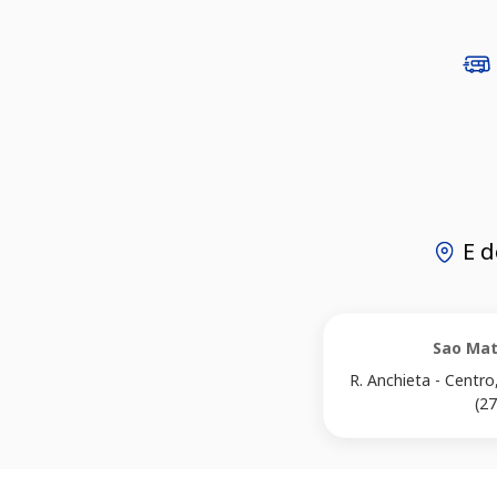
E 
Sao Mat
R. Anchieta - Centr
(2