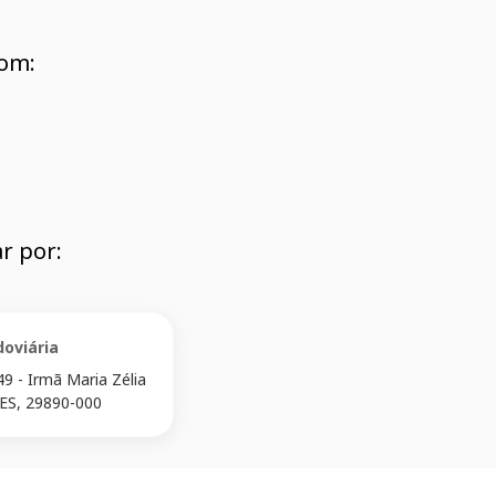
om:
r por:
oviária
9 - Irmã Maria Zélia
ES, 29890-000