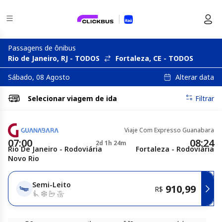
Passagens de ônibus
Rio de Janeiro, RJ - TODOS
Fortaleza, CE - TODOS
Alterar data
Sábado, 08 Agosto
Selecionar
viagem de ida
Filtrar
Viaje Com Expresso Guanabara
07:00
08:24
2d 1h 24m
Rio De Janeiro - Rodoviária
Fortaleza - Rodoviária
Novo Rio
Semi-Leito
910,99
R$