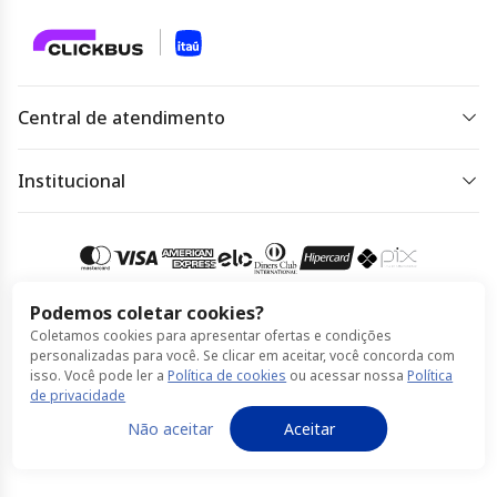
Central de atendimento
De segunda a sexta das 07 às 22h.
Sábado, domingo e feriado das 09h às 18h.
Institucional
Dúvidas frequentes
Acessar
atendimento
Regulamento de ofertas
Política de Privacidade
Podemos coletar cookies?
Coletamos cookies para apresentar ofertas e condições
Política de Cookies
Compra 100% segura
personalizadas para você. Se clicar em aceitar, você concorda com
isso. Você pode ler a
Política de cookies
ou acessar nossa
Política
Termos de Uso
de privacidade
© Itaú feito por ClickBus 2026
Não aceitar
Aceitar
Política de Privacidade
Política de Cookies
Termos de Uso