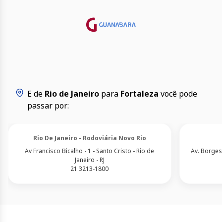
E de
Rio de Janeiro
para
Fortaleza
você pode
passar por:
Rio De Janeiro - Rodoviária Novo Rio
Av Francisco Bicalho - 1 - Santo Cristo - Rio de
Av. Borges
Janeiro - RJ
21 3213-1800