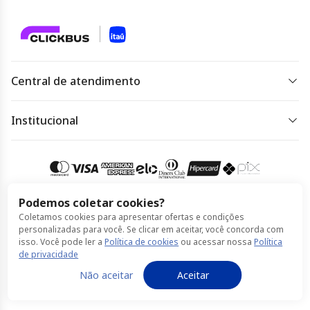
Central de atendimento
De segunda a sexta das 07 às 22h.
Sábado, domingo e feriado das 09h às 18h.
Institucional
Dúvidas frequentes
Acessar
atendimento
Regulamento de ofertas
Política de Privacidade
Podemos coletar cookies?
Coletamos cookies para apresentar ofertas e condições
Política de Cookies
Compra 100% segura
personalizadas para você. Se clicar em aceitar, você concorda com
isso. Você pode ler a
Política de cookies
ou acessar nossa
Política
Termos de Uso
de privacidade
© Itaú feito por ClickBus 2026
Não aceitar
Aceitar
Política de Privacidade
Política de Cookies
Termos de Uso