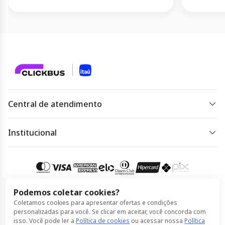
Central de atendimento
De segunda a sexta das 07 às 22h.
Sábado, domingo e feriado das 09h às 18h.
Institucional
Dúvidas frequentes
Acessar
atendimento
Regulamento de ofertas
Política de Privacidade
Podemos coletar cookies?
Coletamos cookies para apresentar ofertas e condições
Política de Cookies
Compra 100% segura
personalizadas para você. Se clicar em aceitar, você concorda com
isso. Você pode ler a
Política de cookies
ou acessar nossa
Política