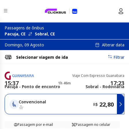
Passagens de ônibus
Pacuja, CE
Sobral, CE
Alterar data
Domingo, 09 Agosto
Selecionar
viagem de ida
Filtrar
Viaje Com Expresso Guanabara
15:37
17:23
1h 46m
Pacujá - Ponto de encontro
Sobral - Rodoviária
Convencional
22,80
R$
Passagem por e-mail
Passagem no celular