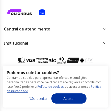
Central de atendimento
De segunda a sexta das 07 às 22h.
Sábado, domingo e feriado das 09h às 18h.
Institucional
Dúvidas frequentes
Acessar
atendimento
Regulamento de ofertas
Política de Privacidade
Podemos coletar cookies?
Coletamos cookies para apresentar ofertas e condições
Política de Cookies
Compra 100% segura
personalizadas para você. Se clicar em aceitar, você concorda com
isso. Você pode ler a
Política de cookies
ou acessar nossa
Política
Termos de Uso
de privacidade
© Itaú feito por ClickBus 2026
Não aceitar
Aceitar
Política de Privacidade
Política de Cookies
Termos de Uso