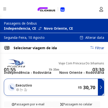
Passagens de ônibus
Independencia, CE
Novo Oriente, CE
Alterar data
Segunda-Feira, 10 Agosto
Selecionar
viagem de ida
Filtrar
Viaje Com Princesa Do Inhamuns
01:55
03:30
1h 35m
Independência - Rodoviária
Novo Oriente - Rodoviária
Executivo
30,70
R$
Passagem por e-mail
Passagem no celular