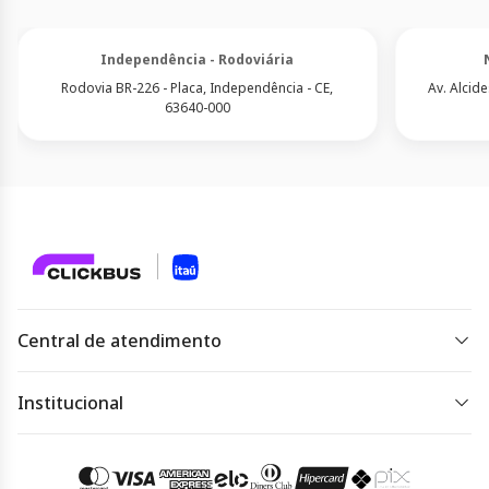
Independência - Rodoviária
Rodovia BR-226 - Placa, Independência - CE,
Av. Alcid
63640-000
Central de atendimento
De segunda a sexta das 07 às 22h.
Sábado, domingo e feriado das 09h às 18h.
Institucional
Dúvidas frequentes
Acessar
atendimento
Regulamento de ofertas