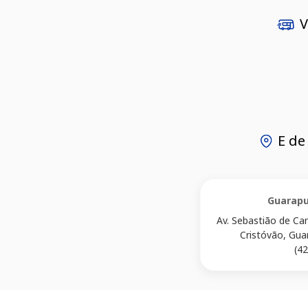
V
E d
Guarapu
Av. Sebastião de Ca
Cristóvão, Gua
(4