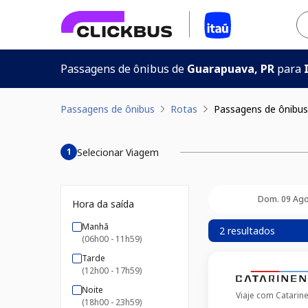
Passagens de ônibus de
Guarapuava, PR
para
Passagens de ônibus
Rotas
Passagens de ônibus
Selecionar Viagem
1
Dom. 09 Ag
Hora da saída
Manhã
2 resultados
(06h00 - 11h59)
Tarde
(12h00 - 17h59)
Noite
Viaje com
Catarin
(18h00 - 23h59)