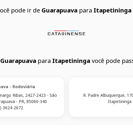
ocê pode ir de
Guarapuava
para
Itapetininga
e
Guarapuava
para
Itapetininga
você pode pass
ava - Rodoviária
margo Ribas, 2427-2423 - São
R. Padre Albuquerque, 17
rapuava - PR, 85060-340
Itapetininga 
2) 3624-2672