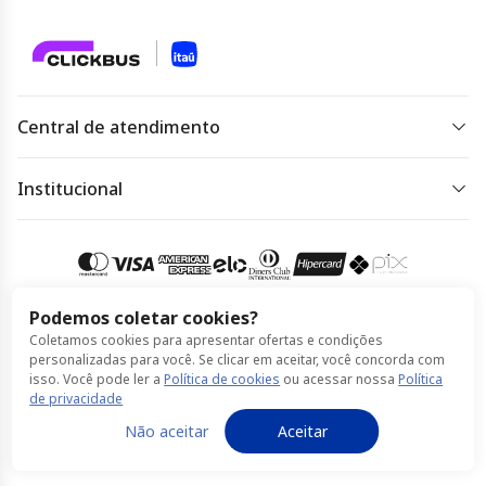
Central de atendimento
De segunda a sexta das 07 às 22h.
Sábado, domingo e feriado das 09h às 18h.
Institucional
Dúvidas frequentes
Acessar
atendimento
Regulamento de ofertas
Política de Privacidade
Podemos coletar cookies?
Coletamos cookies para apresentar ofertas e condições
Política de Cookies
Compra 100% segura
personalizadas para você. Se clicar em aceitar, você concorda com
isso. Você pode ler a
Política de cookies
ou acessar nossa
Política
Termos de Uso
de privacidade
© Itaú feito por ClickBus 2026
Não aceitar
Aceitar
Política de Privacidade
Política de Cookies
Termos de Uso